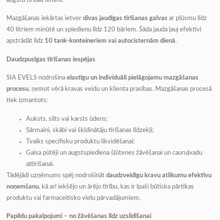
augstu tīrības līmeni.
Mazgāšanas iekārtas ietver
divas jaudīgas tīrīšanas galvas
ar plūsmu līdz
40 litriem minūtē un spiedienu līdz 120 bāriem. Šāda jauda ļauj efektīvi
apstrādāt līdz
10 tank-konteineriem vai autocisternām dienā
.
Daudzpusīgas tīrīšanas iespējas
SIA EVELS nodrošina
elastīgu un individuāli pielāgojamu mazgāšanas
procesu
, ņemot vērā kravas veidu un klienta prasības. Mazgāšanas procesā
tiek izmantots:
Auksts, silts vai karsts ūdens;
Sārmaini, skābi vai šķīdinātāju tīrīšanas līdzekļi;
Tvaiks specifisku produktu likvidēšanai;
Gaisa pūtēji un augstspiediena šļūtenes žāvēšanai un cauruļvadu
attīrīšanai.
Tādējādi uzņēmums spēj nodrošināt
daudzveidīgu kravu atlikumu efektīvu
noņemšanu
, kā arī iekšējo un ārējo tīrību, kas ir īpaši būtiska pārtikas
produktu vai farmaceitisko vielu pārvadājumiem.
Papildu pakalpojumi – no žāvēšanas līdz uzsildīšanai