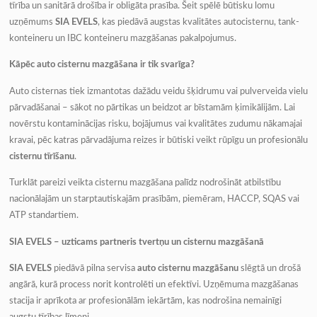
tīrība un sanitārā drošība ir obligāta prasība. Šeit spēlē būtisku lomu
uzņēmums
SIA EVELS
, kas piedāvā augstas kvalitātes autocisternu, tank-
konteineru un IBC konteineru mazgāšanas pakalpojumus.
Kāpēc auto cisternu mazgāšana ir tik svarīga?
Auto cisternas tiek izmantotas dažādu veidu šķidrumu vai pulverveida vielu
pārvadāšanai – sākot no pārtikas un beidzot ar bīstamām ķimikālijām. Lai
novērstu kontaminācijas risku, bojājumus vai kvalitātes zudumu nākamajai
kravai, pēc katras pārvadājuma reizes ir būtiski veikt rūpīgu un profesionālu
cisternu tīrīšanu
.
Turklāt pareizi veikta cisternu mazgāšana palīdz nodrošināt atbilstību
nacionālajām un starptautiskajām prasībām, piemēram, HACCP, SQAS vai
ATP standartiem.
SIA EVELS – uzticams partneris tvertņu un cisternu mazgāšanā
SIA EVELS
piedāvā pilna servisa
auto cisternu mazgāšanu
slēgtā un drošā
angārā, kurā process norit kontrolēti un efektīvi. Uzņēmuma mazgāšanas
stacija ir aprīkota ar profesionālām iekārtām, kas nodrošina nemainīgi