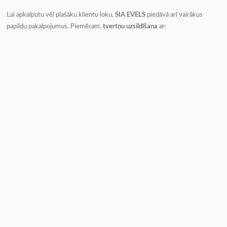
Lai apkalpotu vēl plašāku klientu loku,
SIA EVELS
piedāvā arī vairākus
papildu pakalpojumus. Piemēram,
tvertņu uzsildīšana
ar:
Tvaiku;
Karstu ūdeni;
Elektroenerģiju.
Šie pakalpojumi ir īpaši nozīmīgi ziemas sezonā vai gadījumos, kad
pārvadātās vielas sacietē un jānodrošina to šķidra konsistence pirms
izkraušanas.
Vides aizsardzība – būtisks kritērijs
Profesionāla
auto cisternu mazgāšana
nav iedomājama bez vides
aizsardzības principu ievērošanas. Šajā jomā
SIA EVELS
izceļas ar savu
moderno notekūdeņu attīrīšanas staciju
, kas izstrādāta Čehijā un ir pilnībā
automatizēta.
Attīrīšanas jauda sasniedz līdz
48 m³ dienā
, un tajā tiek veikta ķīmiskā
attīrīšana, kas ļauj ievērot visas Latvijas un ES normatīvajos aktos noteiktās
prasības. Tas nozīmē, ka SIA EVELS klienti var būt pārliecināti – izvēloties