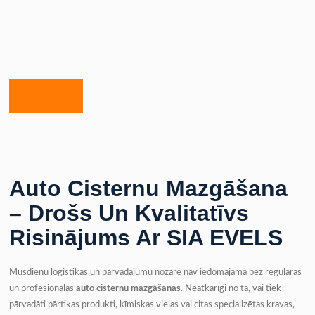
Auto Cisternu Mazgāšana
– Drošs Un Kvalitatīvs
Risinājums Ar SIA EVELS
Mūsdienu loģistikas un pārvadājumu nozare nav iedomājama bez regulāras
un profesionālas
auto cisternu mazgāšanas
. Neatkarīgi no tā, vai tiek
pārvadāti pārtikas produkti, ķīmiskas vielas vai citas specializētas kravas,