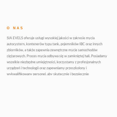
O NAS
SIA EVELS oferuje usługi wysokiej jakości w zakresie mycia
autocystern, kontenerów typu tank, pojemników IBC oraz innych
zbiorników, a także zapewnia zewnętrzne mycie samochodów
ciężarowych. Proces mycia odbywa się w zamkniętej hali. Posiadamy
wszelkie niezbędne umiejętności, korzystamy z profesjonalnych
urządzeń i technologii oraz zapewniamy przeszkolony i
wykwalifikowany personel, aby skutecznie i bezpiecznie
przeprowadzać mycie zbiorników.
Stacja mycia jest wyposażona w profesjonalny sprzęt na jednej linii
czyszczącej. Standardowa wydajność to około 10 kontenerów typu
tank lub autocystern dziennie. Linia czyszcząca wyposażona jest w 2
głowice czyszczące, które zapewniają przepływ 40 l/min i ciśnienie
120 barów. W procesie czyszczenia możemy używać wody o różnych